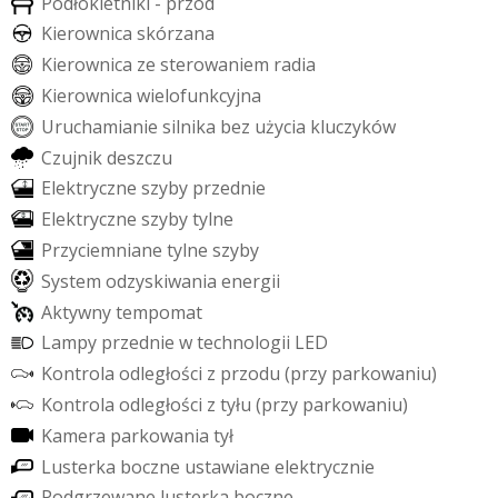
P
o
d
ł
o
k
i
e
t
n
i
k
i
-
p
r
z
ó
d
K
i
e
r
o
w
n
i
c
a
s
k
ó
r
z
a
n
a
K
i
e
r
o
w
n
i
c
a
z
e
s
t
e
r
o
w
a
n
i
e
m
r
a
d
i
a
K
i
e
r
o
w
n
i
c
a
w
i
e
l
o
f
u
n
k
c
y
j
n
a
U
r
u
c
h
a
m
i
a
n
i
e
s
i
l
n
i
k
a
b
e
z
u
ż
y
c
i
a
k
l
u
c
z
y
k
ó
w
C
z
u
j
n
i
k
d
e
s
z
c
z
u
E
l
e
k
t
r
y
c
z
n
e
s
z
y
b
y
p
r
z
e
d
n
i
e
E
l
e
k
t
r
y
c
z
n
e
s
z
y
b
y
t
y
l
n
e
P
r
z
y
c
i
e
m
n
i
a
n
e
t
y
l
n
e
s
z
y
b
y
S
y
s
t
e
m
o
d
z
y
s
k
i
w
a
n
i
a
e
n
e
r
g
i
i
A
k
t
y
w
n
y
t
e
m
p
o
m
a
t
L
a
m
p
y
p
r
z
e
d
n
i
e
w
t
e
c
h
n
o
l
o
g
i
i
L
E
D
K
o
n
t
r
o
l
a
o
d
l
e
g
ł
o
ś
c
i
z
p
r
z
o
d
u
(
p
r
z
y
p
a
r
k
o
w
a
n
i
u
)
K
o
n
t
r
o
l
a
o
d
l
e
g
ł
o
ś
c
i
z
t
y
ł
u
(
p
r
z
y
p
a
r
k
o
w
a
n
i
u
)
K
a
m
e
r
a
p
a
r
k
o
w
a
n
i
a
t
y
ł
L
u
s
t
e
r
k
a
b
o
c
z
n
e
u
s
t
a
w
i
a
n
e
e
l
e
k
t
r
y
c
z
n
i
e
P
o
d
g
r
z
e
w
a
n
e
l
u
s
t
e
r
k
a
b
o
c
z
n
e