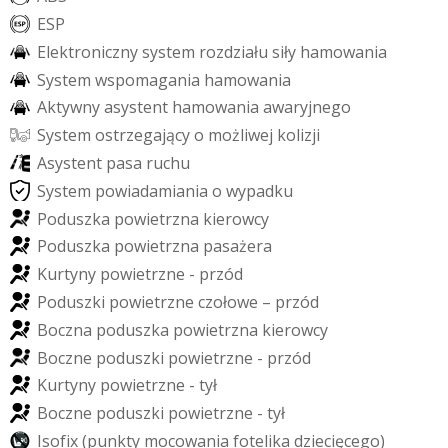
E
S
P
E
l
e
k
t
r
o
n
i
c
z
n
y
s
y
s
t
e
m
r
o
z
d
z
i
a
ł
u
s
i
ł
y
h
a
m
o
w
a
n
i
a
S
y
s
t
e
m
w
s
p
o
m
a
g
a
n
i
a
h
a
m
o
w
a
n
i
a
A
k
t
y
w
n
y
a
s
y
s
t
e
n
t
h
a
m
o
w
a
n
i
a
a
w
a
r
y
j
n
e
g
o
S
y
s
t
e
m
o
s
t
r
z
e
g
a
j
ą
c
y
o
m
o
ż
l
i
w
e
j
k
o
l
i
z
j
i
A
s
y
s
t
e
n
t
p
a
s
a
r
u
c
h
u
S
y
s
t
e
m
p
o
w
i
a
d
a
m
i
a
n
i
a
o
w
y
p
a
d
k
u
P
o
d
u
s
z
k
a
p
o
w
i
e
t
r
z
n
a
k
i
e
r
o
w
c
y
P
o
d
u
s
z
k
a
p
o
w
i
e
t
r
z
n
a
p
a
s
a
ż
e
r
a
K
u
r
t
y
n
y
p
o
w
i
e
t
r
z
n
e
-
p
r
z
ó
d
P
o
d
u
s
z
k
i
p
o
w
i
e
t
r
z
n
e
c
z
o
ł
o
w
e
–
p
r
z
ó
d
B
o
c
z
n
a
p
o
d
u
s
z
k
a
p
o
w
i
e
t
r
z
n
a
k
i
e
r
o
w
c
y
B
o
c
z
n
e
p
o
d
u
s
z
k
i
p
o
w
i
e
t
r
z
n
e
-
p
r
z
ó
d
K
u
r
t
y
n
y
p
o
w
i
e
t
r
z
n
e
-
t
y
ł
B
o
c
z
n
e
p
o
d
u
s
z
k
i
p
o
w
i
e
t
r
z
n
e
-
t
y
ł
I
s
o
f
i
x
(
p
u
n
k
t
y
m
o
c
o
w
a
n
i
a
f
o
t
e
l
i
k
a
d
z
i
e
c
i
ę
c
e
g
o
)