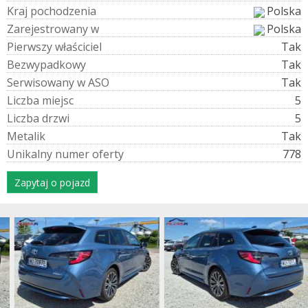
K
r
a
j
p
o
c
h
o
d
z
e
n
i
a
Polska
Z
a
r
e
j
e
s
t
r
o
w
a
n
y
w
Polska
P
i
e
r
w
s
z
y
w
ł
a
ś
c
i
c
i
e
l
Tak
B
e
z
w
y
p
a
d
k
o
w
y
Tak
S
e
r
w
i
s
o
w
a
n
y
w
A
S
O
Tak
L
i
c
z
b
a
m
i
e
j
s
c
5
L
i
c
z
b
a
d
r
z
w
i
5
M
e
t
a
l
i
k
Tak
U
n
i
k
a
l
n
y
n
u
m
e
r
o
f
e
r
t
y
778
Zapytaj o pojazd