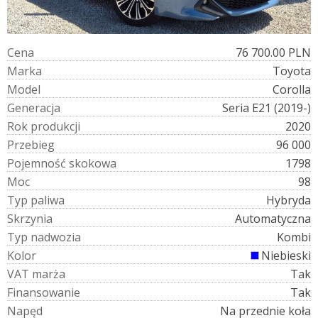
C
e
n
a
76 700.00 PLN
M
a
r
k
a
Toyota
M
o
d
e
l
Corolla
G
e
n
e
r
a
c
j
a
Seria E21 (2019-)
R
o
k
p
r
o
d
u
k
c
j
i
2020
P
r
z
e
b
i
e
g
96 000
P
o
j
e
m
n
o
ś
ć
s
k
o
k
o
w
a
1798
M
o
c
98
T
y
p
p
a
l
i
w
a
Hybryda
S
k
r
z
y
n
i
a
Automatyczna
T
y
p
n
a
d
w
o
z
i
a
Kombi
K
o
l
o
r
Niebieski
V
A
T
m
a
r
ż
a
Tak
F
i
n
a
n
s
o
w
a
n
i
e
Tak
N
a
p
ę
d
Na przednie koła