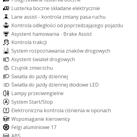
L
u
s
t
e
r
k
a
b
o
c
z
n
e
s
k
ł
a
d
a
n
e
e
l
e
k
t
r
y
c
z
n
i
e
L
a
n
e
a
s
s
i
s
t
-
k
o
n
t
r
o
l
a
z
m
i
a
n
y
p
a
s
a
r
u
c
h
u
K
o
n
t
r
o
l
a
o
d
l
e
g
ł
o
ś
c
i
o
d
p
o
p
r
z
e
d
z
a
j
ą
c
e
g
o
p
o
j
a
z
d
u
A
s
y
s
t
e
n
t
h
a
m
o
w
a
n
i
a
-
B
r
a
k
e
A
s
s
i
s
t
K
o
n
t
r
o
l
a
t
r
a
k
c
j
i
S
y
s
t
e
m
r
o
z
p
o
z
n
a
w
a
n
i
a
z
n
a
k
ó
w
d
r
o
g
o
w
y
c
h
A
s
y
s
t
e
n
t
ś
w
i
a
t
e
ł
d
r
o
g
o
w
y
c
h
C
z
u
j
n
i
k
z
m
i
e
r
z
c
h
u
Ś
w
i
a
t
ł
a
d
o
j
a
z
d
y
d
z
i
e
n
n
e
j
Ś
w
i
a
t
ł
a
d
o
j
a
z
d
y
d
z
i
e
n
n
e
j
d
i
o
d
o
w
e
L
E
D
L
a
m
p
y
p
r
z
e
c
i
w
m
g
i
e
l
n
e
S
y
s
t
e
m
S
t
a
r
t
/
S
t
o
p
E
l
e
k
t
r
o
n
i
c
z
n
a
k
o
n
t
r
o
l
a
c
i
ś
n
i
e
n
i
a
w
o
p
o
n
a
c
h
W
s
p
o
m
a
g
a
n
i
e
k
i
e
r
o
w
n
i
c
y
F
e
l
g
i
a
l
u
m
i
n
i
o
w
e
1
7
A
B
S