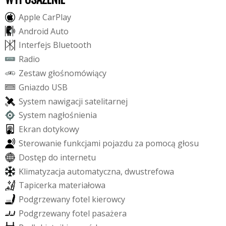
A
p
p
l
e
C
a
r
P
l
a
y
A
n
d
r
o
i
d
A
u
t
o
I
n
t
e
r
f
e
j
s
B
l
u
e
t
o
o
t
h
R
a
d
i
o
Z
e
s
t
a
w
g
ł
o
ś
n
o
m
ó
w
i
ą
c
y
G
n
i
a
z
d
o
U
S
B
S
y
s
t
e
m
n
a
w
i
g
a
c
j
i
s
a
t
e
l
i
t
a
r
n
e
j
S
y
s
t
e
m
n
a
g
ł
o
ś
n
i
e
n
i
a
E
k
r
a
n
d
o
t
y
k
o
w
y
S
t
e
r
o
w
a
n
i
e
f
u
n
k
c
j
a
m
i
p
o
j
a
z
d
u
z
a
p
o
m
o
c
ą
g
ł
o
s
u
D
o
s
t
ę
p
d
o
i
n
t
e
r
n
e
t
u
K
l
i
m
a
t
y
z
a
c
j
a
a
u
t
o
m
a
t
y
c
z
n
a
,
d
w
u
s
t
r
e
f
o
w
a
T
a
p
i
c
e
r
k
a
m
a
t
e
r
i
a
ł
o
w
a
P
o
d
g
r
z
e
w
a
n
y
f
o
t
e
l
k
i
e
r
o
w
c
y
P
o
d
g
r
z
e
w
a
n
y
f
o
t
e
l
p
a
s
a
ż
e
r
a