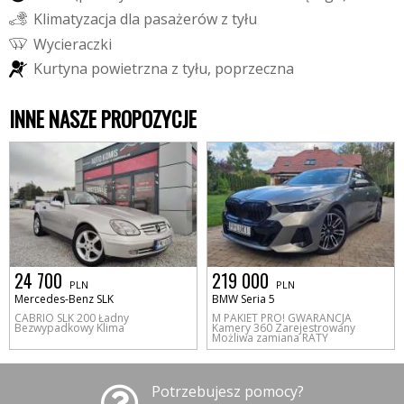
K
l
i
m
a
t
y
z
a
c
j
a
d
l
a
p
a
s
a
ż
e
r
ó
w
z
t
y
ł
u
W
y
c
i
e
r
a
c
z
k
i
K
u
r
t
y
n
a
p
o
w
i
e
t
r
z
n
a
z
t
y
ł
u
,
p
o
p
r
z
e
c
z
n
a
INNE NASZE PROPOZYCJE
24 700
219 000
PLN
PLN
Mercedes-Benz SLK
BMW Seria 5
CABRIO SLK 200 Ładny
M PAKIET PRO! GWARANCJA
Bezwypadkowy Klima
Kamery 360 Zarejestrowany
Możliwa zamiana RATY
Potrzebujesz pomocy?