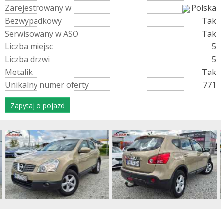
Z
a
r
e
j
e
s
t
r
o
w
a
n
y
w
Polska
B
e
z
w
y
p
a
d
k
o
w
y
Tak
S
e
r
w
i
s
o
w
a
n
y
w
A
S
O
Tak
L
i
c
z
b
a
m
i
e
j
s
c
5
L
i
c
z
b
a
d
r
z
w
i
5
M
e
t
a
l
i
k
Tak
U
n
i
k
a
l
n
y
n
u
m
e
r
o
f
e
r
t
y
771
Zapytaj o pojazd