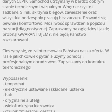
danych CEPIK. Samochód utrzymany w bardzo dobrym
stanie technicznym i wizualnym. Wnętrze czyste i
zadbane. Silnik, skrzynia biegów, zawieszenie oraz
wszystkie podzespoły pracują bez zarzutu. Prowadzi się
pewnie i komfortowo. Możliwość sprawdzenia pojazdu
na stacji diagnostycznej. Zapraszamy na oględziny i jazdę
próbną! GWARANTUJEMY, nie będą Państwo
rozczarowani.
Cieszymy się, że zainteresowała Państwa nasza oferta. W
razie jakichkolwiek pytań służymy pomocą i
profesjonalnym doradztwem. Zapraszamy do kontaktu
telefonicznego!
Wyposażenie:
- tempomat
- elektrycznie ustawiane i składane lusterka
- hak
- oryginalne alufelgi
- wielofunkcyjna kierownica
- czujnik zmierzchu, deszczu