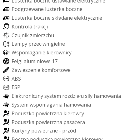
L
u
s
t
e
r
k
a
b
o
c
z
n
e
u
s
t
a
w
i
a
n
e
e
l
e
k
t
r
y
c
z
n
i
e
P
o
d
g
r
z
e
w
a
n
e
l
u
s
t
e
r
k
a
b
o
c
z
n
e
L
u
s
t
e
r
k
a
b
o
c
z
n
e
s
k
ł
a
d
a
n
e
e
l
e
k
t
r
y
c
z
n
i
e
K
o
n
t
r
o
l
a
t
r
a
k
c
j
i
C
z
u
j
n
i
k
z
m
i
e
r
z
c
h
u
L
a
m
p
y
p
r
z
e
c
i
w
m
g
i
e
l
n
e
W
s
p
o
m
a
g
a
n
i
e
k
i
e
r
o
w
n
i
c
y
F
e
l
g
i
a
l
u
m
i
n
i
o
w
e
1
7
Z
a
w
i
e
s
z
e
n
i
e
k
o
m
f
o
r
t
o
w
e
A
B
S
E
S
P
E
l
e
k
t
r
o
n
i
c
z
n
y
s
y
s
t
e
m
r
o
z
d
z
i
a
ł
u
s
i
ł
y
h
a
m
o
w
a
n
i
a
S
y
s
t
e
m
w
s
p
o
m
a
g
a
n
i
a
h
a
m
o
w
a
n
i
a
P
o
d
u
s
z
k
a
p
o
w
i
e
t
r
z
n
a
k
i
e
r
o
w
c
y
P
o
d
u
s
z
k
a
p
o
w
i
e
t
r
z
n
a
p
a
s
a
ż
e
r
a
K
u
r
t
y
n
y
p
o
w
i
e
t
r
z
n
e
-
p
r
z
ó
d
B
o
c
z
n
a
p
o
d
u
s
z
k
a
p
o
w
i
e
t
r
z
n
a
k
i
e
r
o
w
c
y