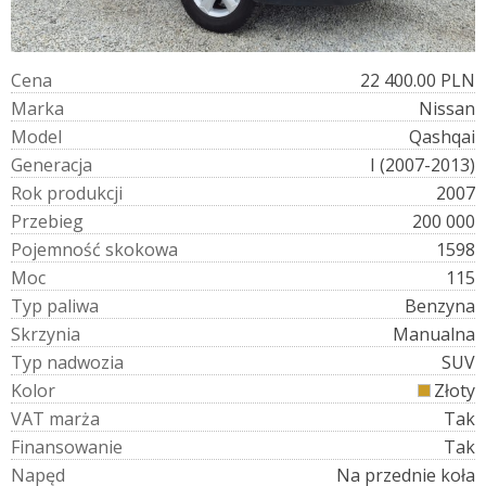
C
e
n
a
22 400.00 PLN
M
a
r
k
a
Nissan
M
o
d
e
l
Qashqai
G
e
n
e
r
a
c
j
a
I (2007-2013)
R
o
k
p
r
o
d
u
k
c
j
i
2007
P
r
z
e
b
i
e
g
200 000
P
o
j
e
m
n
o
ś
ć
s
k
o
k
o
w
a
1598
M
o
c
115
T
y
p
p
a
l
i
w
a
Benzyna
S
k
r
z
y
n
i
a
Manualna
T
y
p
n
a
d
w
o
z
i
a
SUV
K
o
l
o
r
Złoty
V
A
T
m
a
r
ż
a
Tak
F
i
n
a
n
s
o
w
a
n
i
e
Tak
N
a
p
ę
d
Na przednie koła