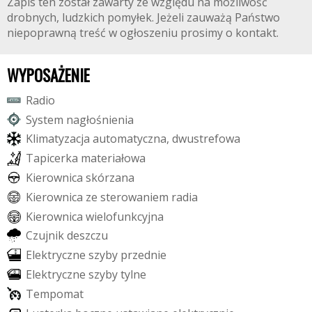
Zapis ten został zawarty ze względu na możliwość
drobnych, ludzkich pomyłek. Jeżeli zauważą Państwo
niepoprawną treść w ogłoszeniu prosimy o kontakt.
WYPOSAŻENIE
R
a
d
i
o
S
y
s
t
e
m
n
a
g
ł
o
ś
n
i
e
n
i
a
K
l
i
m
a
t
y
z
a
c
j
a
a
u
t
o
m
a
t
y
c
z
n
a
,
d
w
u
s
t
r
e
f
o
w
a
T
a
p
i
c
e
r
k
a
m
a
t
e
r
i
a
ł
o
w
a
K
i
e
r
o
w
n
i
c
a
s
k
ó
r
z
a
n
a
K
i
e
r
o
w
n
i
c
a
z
e
s
t
e
r
o
w
a
n
i
e
m
r
a
d
i
a
K
i
e
r
o
w
n
i
c
a
w
i
e
l
o
f
u
n
k
c
y
j
n
a
C
z
u
j
n
i
k
d
e
s
z
c
z
u
E
l
e
k
t
r
y
c
z
n
e
s
z
y
b
y
p
r
z
e
d
n
i
e
E
l
e
k
t
r
y
c
z
n
e
s
z
y
b
y
t
y
l
n
e
T
e
m
p
o
m
a
t