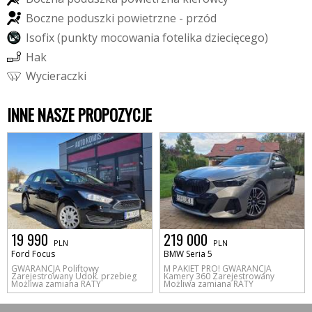
B
o
c
z
n
e
p
o
d
u
s
z
k
i
p
o
w
i
e
t
r
z
n
e
-
p
r
z
ó
d
I
s
o
f
i
x
(
p
u
n
k
t
y
m
o
c
o
w
a
n
i
a
f
o
t
e
l
i
k
a
d
z
i
e
c
i
ę
c
e
g
o
)
H
a
k
W
y
c
i
e
r
a
c
z
k
i
INNE NASZE PROPOZYCJE
19 990
219 000
PLN
PLN
Ford Focus
BMW Seria 5
GWARANCJA Poliftowy
M PAKIET PRO! GWARANCJA
Zarejestrowany Udok. przebieg
Kamery 360 Zarejestrowany
Możliwa zamiana RATY
Możliwa zamiana RATY