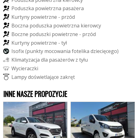
P
o
d
u
s
z
k
a
p
o
w
i
e
t
r
z
n
a
p
a
s
a
ż
e
r
a
K
u
r
t
y
n
y
p
o
w
i
e
t
r
z
n
e
-
p
r
z
ó
d
B
o
c
z
n
a
p
o
d
u
s
z
k
a
p
o
w
i
e
t
r
z
n
a
k
i
e
r
o
w
c
y
B
o
c
z
n
e
p
o
d
u
s
z
k
i
p
o
w
i
e
t
r
z
n
e
-
p
r
z
ó
d
K
u
r
t
y
n
y
p
o
w
i
e
t
r
z
n
e
-
t
y
ł
I
s
o
f
i
x
(
p
u
n
k
t
y
m
o
c
o
w
a
n
i
a
f
o
t
e
l
i
k
a
d
z
i
e
c
i
ę
c
e
g
o
)
K
l
i
m
a
t
y
z
a
c
j
a
d
l
a
p
a
s
a
ż
e
r
ó
w
z
t
y
ł
u
W
y
c
i
e
r
a
c
z
k
i
L
a
m
p
y
d
o
ś
w
i
e
t
l
a
j
ą
c
e
z
a
k
r
ę
t
INNE NASZE PROPOZYCJE