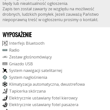
błędy lub nieaktualność ogłoszenia.
Zapis ten został zawarty ze względu na możliwość
drobnych, ludzkich pomyłek. Jeżeli zauważą Państwo
niepoprawną treść w ogłoszeniu prosimy o kontakt.
WYPOSAŻENIE
I
n
t
e
r
f
e
j
s
B
l
u
e
t
o
o
t
h
R
a
d
i
o
Z
e
s
t
a
w
g
ł
o
ś
n
o
m
ó
w
i
ą
c
y
G
n
i
a
z
d
o
U
S
B
S
y
s
t
e
m
n
a
w
i
g
a
c
j
i
s
a
t
e
l
i
t
a
r
n
e
j
S
y
s
t
e
m
n
a
g
ł
o
ś
n
i
e
n
i
a
K
l
i
m
a
t
y
z
a
c
j
a
a
u
t
o
m
a
t
y
c
z
n
a
,
d
w
u
s
t
r
e
f
o
w
a
T
a
p
i
c
e
r
k
a
s
k
ó
r
z
a
n
a
E
l
e
k
t
r
y
c
z
n
i
e
u
s
t
a
w
i
a
n
y
f
o
t
e
l
k
i
e
r
o
w
c
y
E
l
e
k
t
r
y
c
z
n
i
e
u
s
t
a
w
i
a
n
y
f
o
t
e
l
p
a
s
a
ż
e
r
a