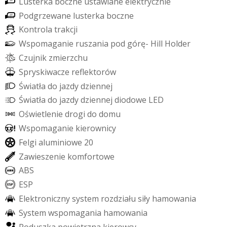
L
u
s
t
e
r
k
a
b
o
c
z
n
e
u
s
t
a
w
i
a
n
e
e
l
e
k
t
r
y
c
z
n
i
e
P
o
d
g
r
z
e
w
a
n
e
l
u
s
t
e
r
k
a
b
o
c
z
n
e
K
o
n
t
r
o
l
a
t
r
a
k
c
j
i
W
s
p
o
m
a
g
a
n
i
e
r
u
s
z
a
n
i
a
p
o
d
g
ó
r
ę
-
H
i
l
l
H
o
l
d
e
r
C
z
u
j
n
i
k
z
m
i
e
r
z
c
h
u
S
p
r
y
s
k
i
w
a
c
z
e
r
e
f
e
k
t
o
r
ó
w
Ś
w
i
a
t
ł
a
d
o
j
a
z
d
y
d
z
i
e
n
n
e
j
Ś
w
i
a
t
ł
a
d
o
j
a
z
d
y
d
z
i
e
n
n
e
j
d
i
o
d
o
w
e
L
E
D
O
ś
w
i
e
t
l
e
n
i
e
d
r
o
g
i
d
o
d
o
m
u
W
s
p
o
m
a
g
a
n
i
e
k
i
e
r
o
w
n
i
c
y
F
e
l
g
i
a
l
u
m
i
n
i
o
w
e
2
0
Z
a
w
i
e
s
z
e
n
i
e
k
o
m
f
o
r
t
o
w
e
A
B
S
E
S
P
E
l
e
k
t
r
o
n
i
c
z
n
y
s
y
s
t
e
m
r
o
z
d
z
i
a
ł
u
s
i
ł
y
h
a
m
o
w
a
n
i
a
S
y
s
t
e
m
w
s
p
o
m
a
g
a
n
i
a
h
a
m
o
w
a
n
i
a
P
o
d
u
s
z
k
a
p
o
w
i
e
t
r
z
n
a
k
i
e
r
o
w
c
y