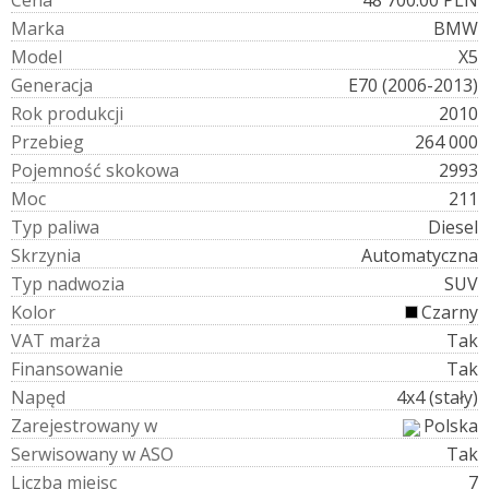
C
e
n
a
48 700.00 PLN
M
a
r
k
a
BMW
M
o
d
e
l
X5
G
e
n
e
r
a
c
j
a
E70 (2006-2013)
R
o
k
p
r
o
d
u
k
c
j
i
2010
P
r
z
e
b
i
e
g
264 000
P
o
j
e
m
n
o
ś
ć
s
k
o
k
o
w
a
2993
M
o
c
211
T
y
p
p
a
l
i
w
a
Diesel
S
k
r
z
y
n
i
a
Automatyczna
T
y
p
n
a
d
w
o
z
i
a
SUV
K
o
l
o
r
Czarny
V
A
T
m
a
r
ż
a
Tak
F
i
n
a
n
s
o
w
a
n
i
e
Tak
N
a
p
ę
d
4x4 (stały)
Z
a
r
e
j
e
s
t
r
o
w
a
n
y
w
Polska
S
e
r
w
i
s
o
w
a
n
y
w
A
S
O
Tak
L
i
c
z
b
a
m
i
e
j
s
c
7