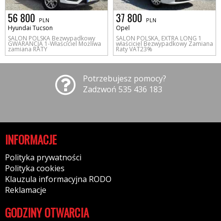
56 800
37 800
PLN
PLN
Hyundai Tucson
Opel
SALON POLSKA Bezwypadkowy
SALON POLSKA, EXTRA LONG 1
GWARANCJA 1-Właściciel Możliwa
właściciel Bezwypadkowy Zamiana
zamiana RATY
Raty VAT23%
Potrzebujesz pomocy?
Zadzwoń 535 436 183
INFORMACJE
Polityka prywatności
Polityka cookies
Klauzula informacyjna RODO
Reklamacje
GODZINY OTWARCIA