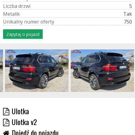
L
i
c
z
b
a
d
r
z
w
i
5
M
e
t
a
l
i
k
Tak
U
n
i
k
a
l
n
y
n
u
m
e
r
o
f
e
r
t
y
750
Zapytaj o pojazd
Ulotka
Ulotka v2
Dojedź do pojazdu