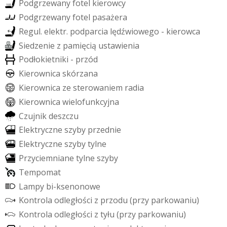
P
o
d
g
r
z
e
w
a
n
y
f
o
t
e
l
k
i
e
r
o
w
c
y
P
o
d
g
r
z
e
w
a
n
y
f
o
t
e
l
p
a
s
a
ż
e
r
a
R
e
g
u
l
.
e
l
e
k
t
r
.
p
o
d
p
a
r
c
i
a
l
ę
d
ź
w
i
o
w
e
g
o
-
k
i
e
r
o
w
c
a
S
i
e
d
z
e
n
i
e
z
p
a
m
i
ę
c
i
ą
u
s
t
a
w
i
e
n
i
a
P
o
d
ł
o
k
i
e
t
n
i
k
i
-
p
r
z
ó
d
K
i
e
r
o
w
n
i
c
a
s
k
ó
r
z
a
n
a
K
i
e
r
o
w
n
i
c
a
z
e
s
t
e
r
o
w
a
n
i
e
m
r
a
d
i
a
K
i
e
r
o
w
n
i
c
a
w
i
e
l
o
f
u
n
k
c
y
j
n
a
C
z
u
j
n
i
k
d
e
s
z
c
z
u
E
l
e
k
t
r
y
c
z
n
e
s
z
y
b
y
p
r
z
e
d
n
i
e
E
l
e
k
t
r
y
c
z
n
e
s
z
y
b
y
t
y
l
n
e
P
r
z
y
c
i
e
m
n
i
a
n
e
t
y
l
n
e
s
z
y
b
y
T
e
m
p
o
m
a
t
L
a
m
p
y
b
i
-
k
s
e
n
o
n
o
w
e
K
o
n
t
r
o
l
a
o
d
l
e
g
ł
o
ś
c
i
z
p
r
z
o
d
u
(
p
r
z
y
p
a
r
k
o
w
a
n
i
u
)
K
o
n
t
r
o
l
a
o
d
l
e
g
ł
o
ś
c
i
z
t
y
ł
u
(
p
r
z
y
p
a
r
k
o
w
a
n
i
u
)