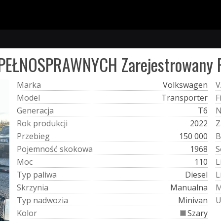
EPEŁNOSPRAWNYCH Zarejestrowany 
M
a
r
k
a
Volkswagen
V
M
o
d
e
l
Transporter
F
G
e
n
e
r
a
c
j
a
T6
R
o
k
p
r
o
d
u
k
c
j
i
2022
Z
P
r
z
e
b
i
e
g
150 000
B
P
o
j
e
m
n
o
ś
ć
s
k
o
k
o
w
a
1968
S
M
o
c
110
L
T
y
p
p
a
l
i
w
a
Diesel
L
S
k
r
z
y
n
i
a
Manualna
T
y
p
n
a
d
w
o
z
i
a
Minivan
K
o
l
o
r
Szary