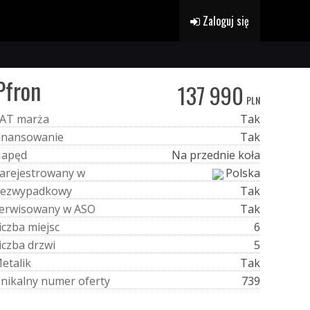
Zaloguj się
Pfron
137 990
PLN
A
T
m
a
r
ż
a
Tak
i
n
a
n
s
o
w
a
n
i
e
Tak
N
a
p
ę
d
Na przednie koła
a
r
e
j
e
s
t
r
o
w
a
n
y
w
Polska
e
z
w
y
p
a
d
k
o
w
y
Tak
e
r
w
i
s
o
w
a
n
y
w
A
S
O
Tak
i
c
z
b
a
m
i
e
j
s
c
6
i
c
z
b
a
d
r
z
w
i
5
M
e
t
a
l
i
k
Tak
U
n
i
k
a
l
n
y
n
u
m
e
r
o
f
e
r
t
y
739