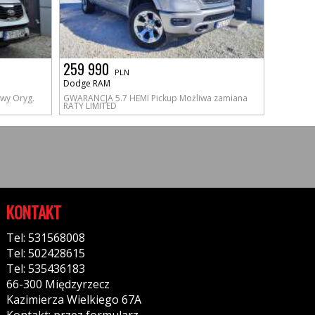
259 990
PLN
Dodge RAM
wy Oryg.
GWARANCJA 5.7 HEMI Pickup Możliwa zamiana
RATY LIMITED
KONTAKT
Tel: 531568008
Tel: 502428615
Tel: 535436183
66-300 Międzyrzecz
Kazimierza Wielkiego 67A
Kontakt: przez formularz