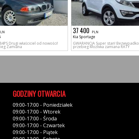
37 400
PLN
PLN
5
Kia Sportage
184PS Drugi właściciel od nowości!
GWARANCJA Super stan! Bezwypadko
bieg Zamiana
przebieg Możliwa zamiana RATY
GODZINY OTWARCIA
09:00-17:00 - Poniedziałek
09:00-17:00 - Wtorek
09:00-17:00 - Środa
09:00-17:00 - Czwartek
09:00-17:00 - Piątek
09:00-13:00 - Sobota