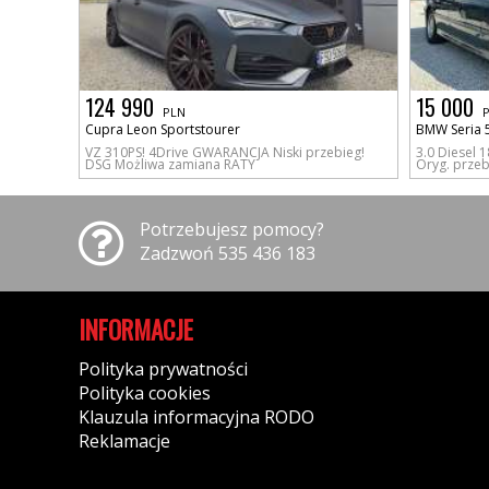
124 990
15 000
PLN
Cupra Leon Sportstourer
BMW Seria 
VZ 310PS! 4Drive GWARANCJA Niski przebieg!
3.0 Diesel 
DSG Możliwa zamiana RATY
Oryg. prze
Potrzebujesz pomocy?
Zadzwoń 535 436 183
INFORMACJE
Polityka prywatności
Polityka cookies
Klauzula informacyjna RODO
Reklamacje