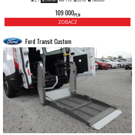
2.1
Diesel
KM 170
2016
180000
109 000
PLN
ZOBACZ
Ford Transit Custom